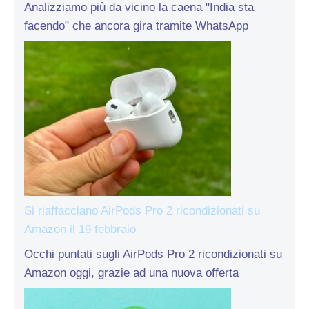
Analizziamo più da vicino la caena "India sta
facendo" che ancora gira tramite WhatsApp
Si riaffacciano AirPods Pro 2 ricondizionati su
Amazon il 19 febbraio
Occhi puntati sugli AirPods Pro 2 ricondizionati su
Amazon oggi, grazie ad una nuova offerta