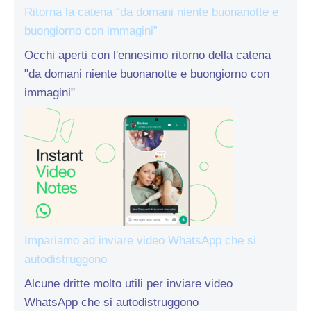
Ritorna la catena “da domani niente buonanotte e
buongiorno con immagini”
Occhi aperti con l'ennesimo ritorno della catena
"da domani niente buonanotte e buongiorno con
immagini"
Impariamo ad inviare video WhatsApp che si
autodistruggono
Alcune dritte molto utili per inviare video
WhatsApp che si autodistruggono