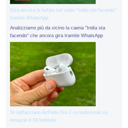
Gira ancora la bufala sul video “India sta facendo”
tramite WhatsApp
Analizziamo più da vicino la caena "India sta
facendo" che ancora gira tramite WhatsApp
Si riaffacciano AirPods Pro 2 ricondizionati su
Amazon il 19 febbraio