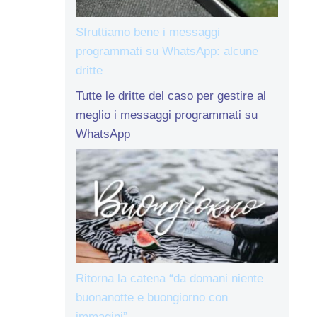
Sfruttiamo bene i messaggi
programmati su WhatsApp: alcune
dritte
Tutte le dritte del caso per gestire al
meglio i messaggi programmati su
WhatsApp
Ritorna la catena “da domani niente
buonanotte e buongiorno con
immagini”