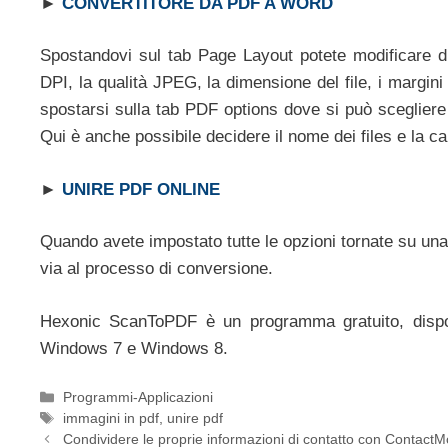
►
CONVERTITORE DA PDF A WORD
Spostandovi sul tab Page Layout potete modificare di
DPI, la qualità JPEG, la dimensione del file, i margin
spostarsi sulla tab PDF options dove si può scegliere
Qui è anche possibile decidere il nome dei files e la ca
►
UNIRE PDF ONLINE
Quando avete impostato tutte le opzioni tornate su una 
via al processo di conversione.
Hexonic ScanToPDF è un programma gratuito, dispo
Windows 7 e Windows 8.
Categorie
Programmi-Applicazioni
Tag
immagini in pdf
,
unire pdf
Condividere le proprie informazioni di contatto con Contact