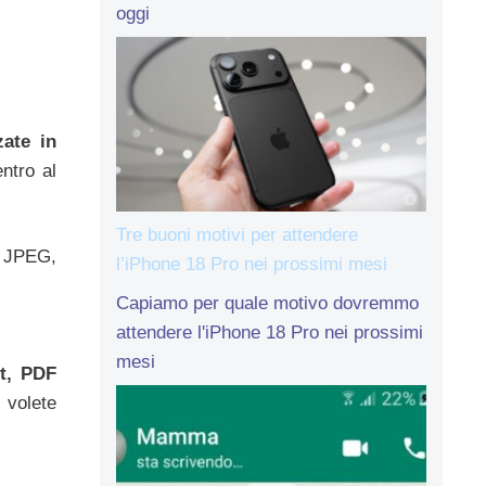
oggi
zate in
ntro al
Tre buoni motivi per attendere
e JPEG,
l’iPhone 18 Pro nei prossimi mesi
Capiamo per quale motivo dovremmo
attendere l'iPhone 18 Pro nei prossimi
mesi
t, PDF
 volete