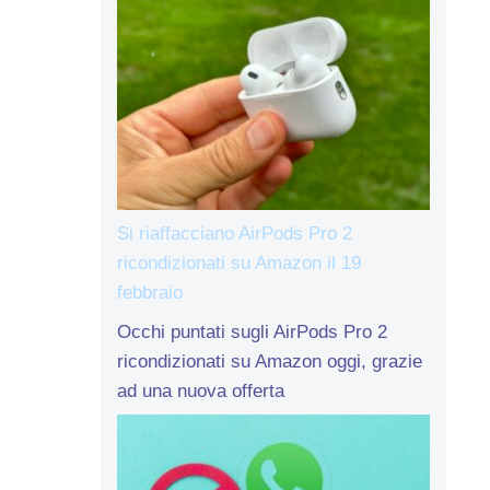
Si riaffacciano AirPods Pro 2
ricondizionati su Amazon il 19
febbraio
Occhi puntati sugli AirPods Pro 2
ricondizionati su Amazon oggi, grazie
ad una nuova offerta