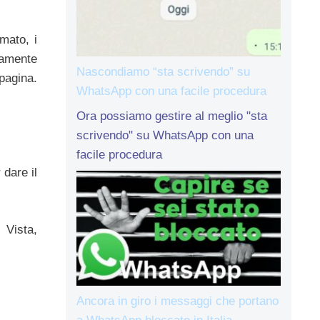
mato, i
ramente
Nascondiamo “sta scrivendo” su
pagina.
WhatsApp con una facile procedura
Ora possiamo gestire al meglio "sta
scrivendo" su WhatsApp con una
facile procedura
 dare il
 Vista,
Ancora in giro i messaggi che portano