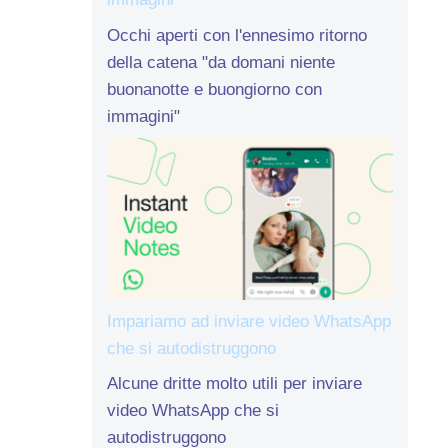
Occhi aperti con l'ennesimo ritorno
della catena "da domani niente
buonanotte e buongiorno con
immagini"
Impariamo ad inviare video WhatsApp
che si autodistruggono
Alcune dritte molto utili per inviare
video WhatsApp che si
autodistruggono