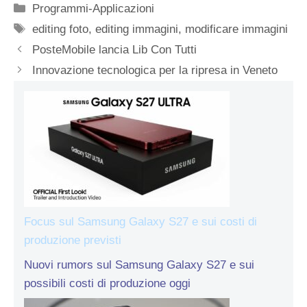
Categorie
Programmi-Applicazioni
Tag
editing foto
,
editing immagini
,
modificare immagini
PosteMobile lancia Lib Con Tutti
Innovazione tecnologica per la ripresa in Veneto
Focus sul Samsung Galaxy S27 e sui costi di
produzione previsti
Nuovi rumors sul Samsung Galaxy S27 e sui
possibili costi di produzione oggi