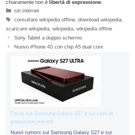
chiaramente non è
libertà di espressione
.
Categorie
siti internet
Tag
consultare wikipedia offline
,
download wikipedia
,
scaricare wikipedia
,
wikipedia
,
wikipedia offline
Sony Tablet a doppio schermo
Nuovo iPhone 4S con chip A5 dual core
Focus sul Samsung Galaxy S27 e sui costi di
produzione previsti
Nuovi rumors sul Samsung Galaxy S27 e sui