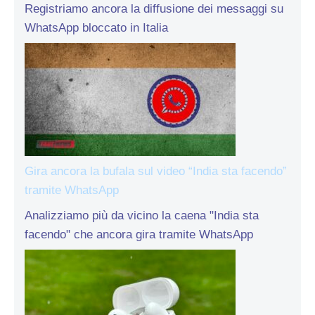
Registriamo ancora la diffusione dei messaggi su
WhatsApp bloccato in Italia
Gira ancora la bufala sul video “India sta facendo”
tramite WhatsApp
Analizziamo più da vicino la caena "India sta
facendo" che ancora gira tramite WhatsApp