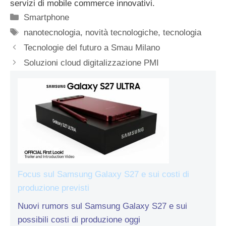
servizi di mobile commerce innovativi.
Categorie
Smartphone
Tag
nanotecnologia
,
novità tecnologiche
,
tecnologia
Tecnologie del futuro a Smau Milano
Soluzioni cloud digitalizzazione PMI
Focus sul Samsung Galaxy S27 e sui costi di
produzione previsti
Nuovi rumors sul Samsung Galaxy S27 e sui
possibili costi di produzione oggi