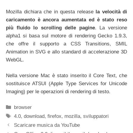
Mozilla dichiara che in questa release
la velocità di
caricamento è ancora aumentata ed è stato reso
più fluido lo scrolling delle pagine
. La versione
alpha1 si basa sul motore di rendering Gecko 1.9.3,
che offre il supporto a CSS Transitions, SMIL
Animation in SVG e allo standard di accelerazione 3D
WebGL.
Nella versione Mac è stato inserito il Core Text, che
sostituisce ATSUI (Apple Type Services for Unicode
Imaging) per le operazioni di rendering di testo.
Categorie
browser
Tag
4.0
,
download
,
firefox
,
mozilla
,
sviluppatori
Scaricare musica da YouTube