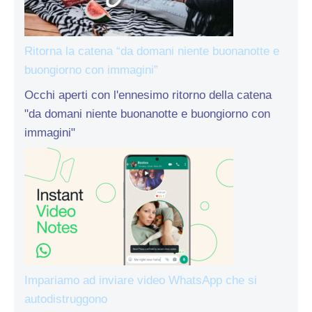
Ritorna la catena “da domani niente buonanotte e
buongiorno con immagini”
Occhi aperti con l'ennesimo ritorno della catena
"da domani niente buonanotte e buongiorno con
immagini"
Impariamo ad inviare video WhatsApp che si
autodistruggono