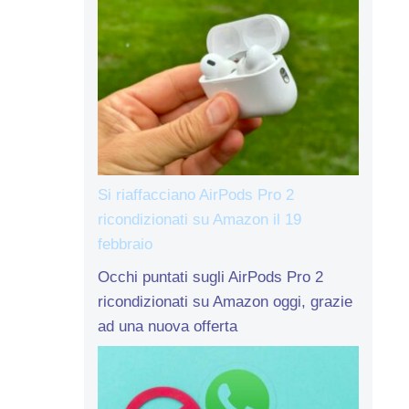
Si riaffacciano AirPods Pro 2
ricondizionati su Amazon il 19
febbraio
Occhi puntati sugli AirPods Pro 2
ricondizionati su Amazon oggi, grazie
ad una nuova offerta