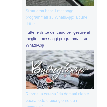
Sfruttiamo bene i messaggi
programmati su WhatsApp: alcune
dritte
Tutte le dritte del caso per gestire al
meglio i messaggi programmati su
WhatsApp
Ritorna la catena “da domani niente
buonanotte e buongiorno con
immagini”