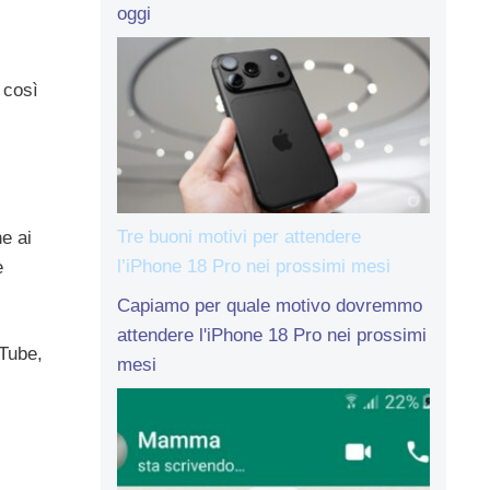
oggi
 così
Tre buoni motivi per attendere
e ai
l’iPhone 18 Pro nei prossimi mesi
è
Capiamo per quale motivo dovremmo
attendere l'iPhone 18 Pro nei prossimi
uTube,
mesi