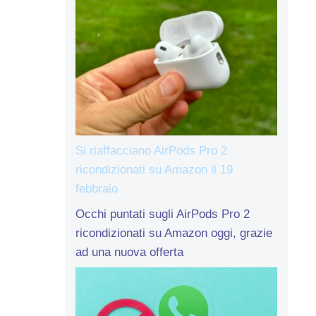
Si riaffacciano AirPods Pro 2
ricondizionati su Amazon il 19
febbraio
Occhi puntati sugli AirPods Pro 2
ricondizionati su Amazon oggi, grazie
ad una nuova offerta