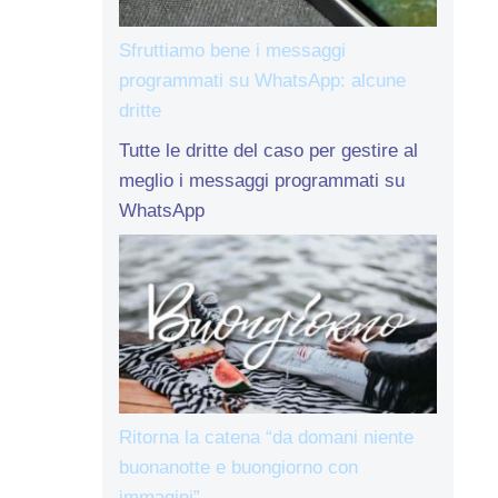
Sfruttiamo bene i messaggi
programmati su WhatsApp: alcune
dritte
Tutte le dritte del caso per gestire al
meglio i messaggi programmati su
WhatsApp
Ritorna la catena “da domani niente
buonanotte e buongiorno con
immagini”