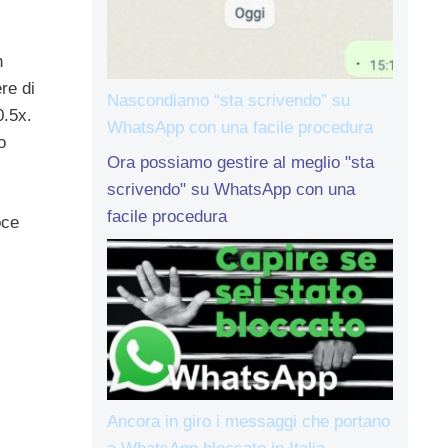
n
re di
Nascondiamo “sta scrivendo” su
0.5x.
WhatsApp con una facile procedura
o
Ora possiamo gestire al meglio "sta
scrivendo" su WhatsApp con una
facile procedura
oce
Ancora in giro i messaggi che portano