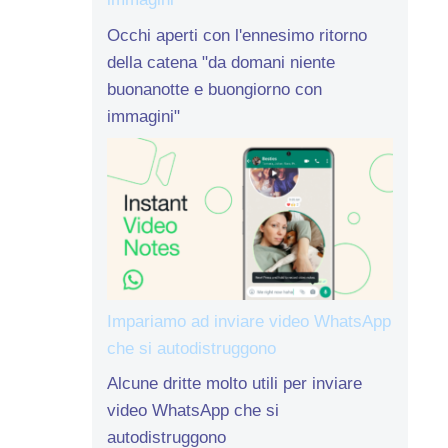
Occhi aperti con l'ennesimo ritorno
della catena "da domani niente
buonanotte e buongiorno con
immagini"
Impariamo ad inviare video WhatsApp
che si autodistruggono
Alcune dritte molto utili per inviare
video WhatsApp che si
autodistruggono