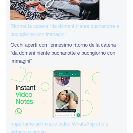
Ritorna la catena “da domani niente buonanotte e
buongiorno con immagini”
Occhi aperti con l'ennesimo ritorno della catena
"da domani niente buonanotte e buongiorno con
immagini"
Impariamo ad inviare video WhatsApp che si
autodistruggono